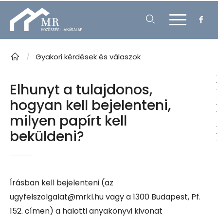
/
Gyakori kérdések és válaszok
Elhunyt a tulajdonos,
hogyan kell bejelenteni,
milyen papírt kell
beküldeni?
Írásban kell bejelenteni (az
ugyfelszolgalat@mrkl.hu vagy a 1300 Budapest, Pf.
152. címen) a halotti anyakönyvi kivonat