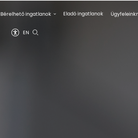
Eladó ingatlanok
Bérelhető ingatlanok
Ügyfeleink
EN