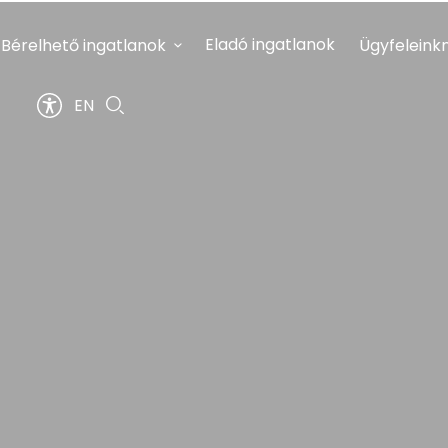
Eladó ingatlanok
Bérelhető ingatlanok
Ügyfeleink
EN