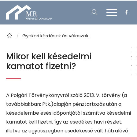
/
Gyakori kérdések és válaszok
Mikor kell késedelmi
kamatot fizetni?
A Polgári Törvénykönyvről szóló 2013. V. törvény (a
továbbiakban: Ptk.)alapján pénztartozás után a
késedelembe esés időpontjától számítva késedelmi
kamatot kell fizetni, így az esedékes havi részlet,
illetve az egyösszegben esedékessé vált hátralévő