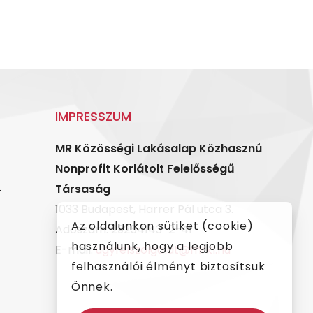
IMPRESSZUM
MR Közösségi Lakásalap Közhasznú
Nonprofit Korlátolt Felelősségű
4
Társaság
1033 Budapest, Harrer Pál utca 3.
Az oldalunkon sütiket (cookie)
Adószám: 29254143-2-41
használunk, hogy a legjobb
E-mail:
ugyfelszolgalat@mrkl.hu
felhasználói élményt biztosítsuk
Önnek.