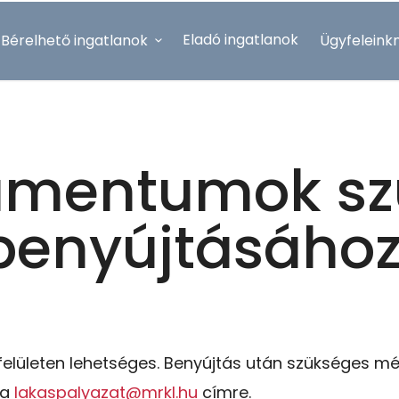
Eladó ingatlanok
Bérelhető ingatlanok
Ügyfeleink
EN
umentumok sz
 benyújtásáho
felületen lehetséges. Benyújtás után szükséges mé
 a
lakaspalyazat@mrkl.hu
címre.