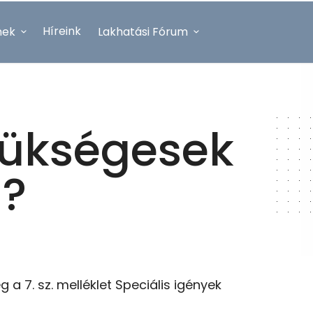
Híreink
nek
Lakhatási Fórum
ükségesek
z?
g a 7. sz.
m
elléklet Speciális igények