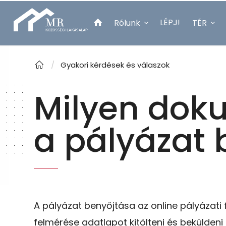
LÉPJ!
Rólunk
TÉR
Lépjen velünk kapcsolatba!
/
Gyakori kérdések és válaszok
Milyen dok
a pályázat
A pályázat
benyőjtása
az online pályázati 
felmérése adatlapot kitölteni és beküldeni