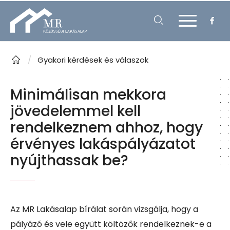
/
Gyakori kérdések és válaszok
Minimálisan mekkora
jövedelemmel kell
rendelkeznem ahhoz, hogy
érvényes lakáspályázatot
nyújthassak be?
A
z
MR L
akásalap
bírálat során vizsgálja
, hogy
a
pályázó és vele együtt költöz
ő
k
rendelkeznek-e a