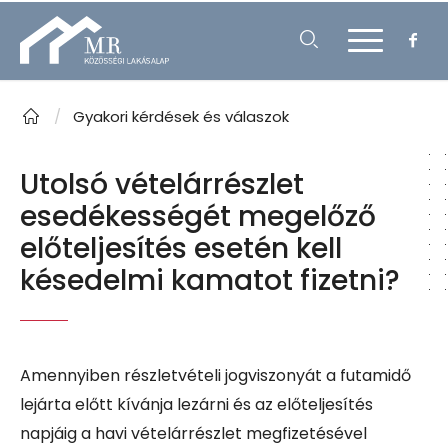
/
Gyakori kérdések és válaszok
Utolsó vételárrészlet
esedékességét megelőző
előteljesítés esetén kell
késedelmi kamatot fizetni?
Amennyiben részletvételi jogviszonyát a futamidő
lejárta előtt kívánja lezárni és az előteljesítés
napjáig a havi vételárrészlet megfizetésével