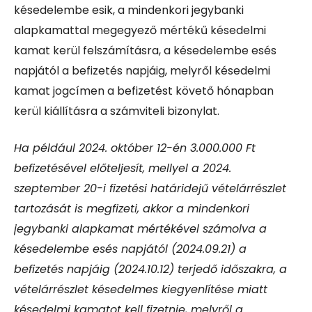
késedelembe esik, a mindenkori jegybanki
alapkamattal megegyező mértékű késedelmi
kamat kerül felszámításra, a késedelembe esés
napjától a befizetés napjáig, melyről késedelmi
kamat jogcímen a befizetést követő hónapban
kerül kiállításra a számviteli bizonylat.
Ha például 2024. október 12-én 3.000.000 Ft
befizetésével előteljesít, mellyel a 2024.
szeptember 20-i fizetési határidejű vételárrészlet
tartozását is megfizeti, akkor a mindenkori
jegybanki alapkamat mértékével számolva a
késedelembe esés napjától (2024.09.21) a
befizetés napjáig (2024.10.12) terjedő időszakra, a
vételárrészlet késedelmes kiegyenlítése miatt
késedelmi kamatot kell fizetnie, melyről a