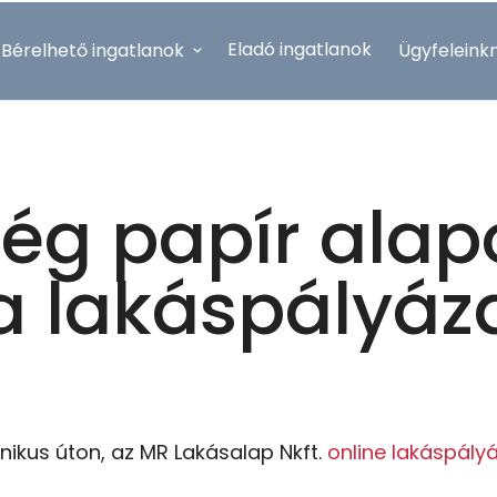
Eladó ingatlanok
Bérelhető ingatlanok
Ügyfeleink
EN
ég papír alap
a lakáspályáz
onikus úton, az MR Lakásalap Nkft.
online lakáspályá