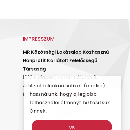
IMPRESSZUM
MR Közösségi Lakásalap Közhasznú
Nonprofit Korlátolt Felelősségű
4
Társaság
1033 Budapest, Harrer Pál utca 3.
Adószám: 29254143-2-41
Az oldalunkon sütiket (cookie)
E-mail:
ugyfelszolgalat@mrkl.hu
használunk, hogy a legjobb
felhasználói élményt biztosítsuk
Önnek.
OK