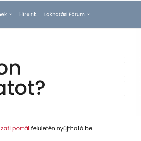
Híreink
nek
Lakhatási Fórum
on
atot?
zati portál
felületén nyújtható be.