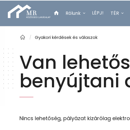
LÉPJ!
Rólunk
TÉR
Lépjen velünk kapcsolatba!
/
Gyakori kérdések és válaszok
Van lehetős
benyújtani 
Nincs lehetőség, pályázat kizárólag elektr