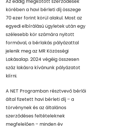
Az eddig megkötött szerződések
körében a havi bérleti díj összege
70 ezer forint körül alakul. Most az
egyedi elbírálású ügyletek után egy
szélesebb kör számára nyitott
formával, a bérlakás pályázattal
jelenik meg az MR Közösségi
Lakásalap. 2024 végéig összesen
száz lakásra kívánunk pályázatot
kiírni.
A NET Programban résztvevő bérlői
által fizetett havi bérleti díj – a
törvénynek és az általános
szerződéses feltételeknek
megfelelően – minden év