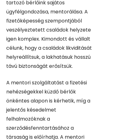
tartozó bérlőink sajátos
ügyfélgondozása, mentorálása. A
fizetőképesség szempontjából
veszélyeztetett családok helyzete
igen komplex. Kimondott és vállalt
célunk, hogy a családok likviditását
helyreállítsuk, a lakhatásuk hosszú
távú biztonságát erősítsük.
A mentori szolgáltatást a fizetési
nehézségekkel küzdő bérlők
önkéntes alapon is kérhetik, míg a
jelentős késedelmet
felhalmozóknak a
szerződésfenntartásához a
társaság is előírhatja. A mentori