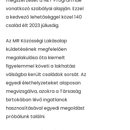
megszerzését a NET Program ide
vonatkozó szabályai alapján. Ezzel
a kedvező lehetőséggel közel 140
család élt 2023 júliusáig.
Az MR Közösségi Lakásalap
küldetésének megfelelően
megalakulása óta kiemelt
figyelemmel követi a lakhatási
válságba került családok sorsát. Az
egyedi élethelyzeteket alaposan
megvizsgálva, azokra a Társaság
birtokában lévő ingatlanok
hasznosításával egyedi megoldást
próbálunk találni.