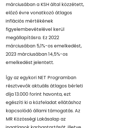
márciusában a KSH által közzétett,
előző évre vonatkozó átlagos
inflációs mértékének
figyelembevételével kerül
megállapításra. Ez 2022
márciusában 5,1%-os emelkedést,
2023 márciusában 14,5%-os
emelkedést jelentett.
Így az egykori NET Programban
résztvevők aktuális átlagos bérleti
díja 13.000 forint havonta, ezt
egészíti ki a közfeladat ellátáshoz
kapcsolódó állami támogatás. Az
MR Közösségi Lakásalap az
ingatlanok karbantartását, illetve