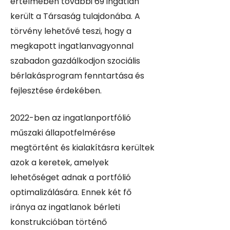
értelmében további 69 ingatlan
került a Társaság tulajdonába. A
törvény lehetővé teszi, hogy a
megkapott ingatlanvagyonnal
szabadon gazdálkodjon szociális
bérlakásprogram fenntartása és
fejlesztése érdekében.
2022-ben az ingatlanportfólió
műszaki állapotfelmérése
megtörtént és kialakításra kerültek
azok a keretek, amelyek
lehetőséget adnak a portfólió
optimalizálására. Ennek két fő
iránya az ingatlanok bérleti
konstrukcióban történő