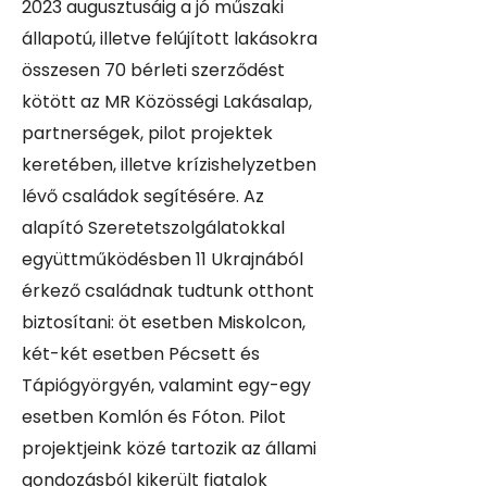
2023 augusztusáig a jó műszaki
állapotú, illetve felújított lakásokra
összesen 70 bérleti szerződést
kötött az MR Közösségi Lakásalap,
partnerségek, pilot projektek
keretében, illetve krízishelyzetben
lévő családok segítésére. Az
alapító Szeretetszolgálatokkal
együttműködésben 11 Ukrajnából
érkező családnak tudtunk otthont
biztosítani: öt esetben Miskolcon,
két-két esetben Pécsett és
Tápiógyörgyén, valamint egy-egy
esetben Komlón és Fóton. Pilot
projektjeink közé tartozik az állami
gondozásból kikerült fiatalok