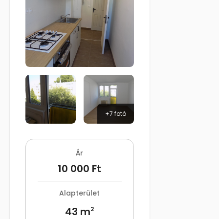
+7 fotó
Ár
10 000 Ft
Alapterület
43 m
2