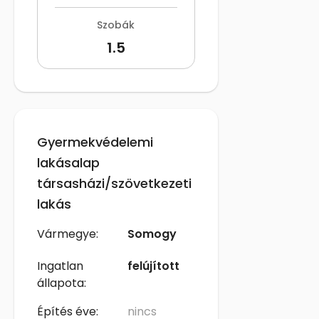
Szobák
1.5
Gyermekvédelemi
lakásalap
társasházi/szövetkezeti
lakás
Vármegye:
Somogy
Ingatlan
felújított
állapota:
Építés éve:
nincs