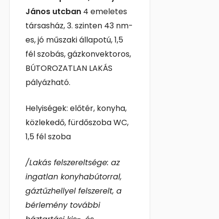
János utcban
4
emeletes
társasház, 3. szinten 43 nm-
es, jó műszaki állapotú, 1,5
fél szobás, gázkonvektoros,
BÚTOROZATLAN LAKÁS
pályázható.
Helyiségek: előtér, konyha,
közlekedő, fürdőszoba WC,
1,5 fél szoba
/Lakás felszereltsége: az
ingatlan konyhabútorral,
gáztűzhellyel felszerelt, a
bérlemény további