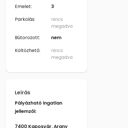
Emelet:
3
Parkolás:
nincs
megadva
Bútorozott:
nem
Költözhető:
nincs
megadva
Leírás
Pályázható ingatlan
jellemzői:
7400 Kaposvár, Arany