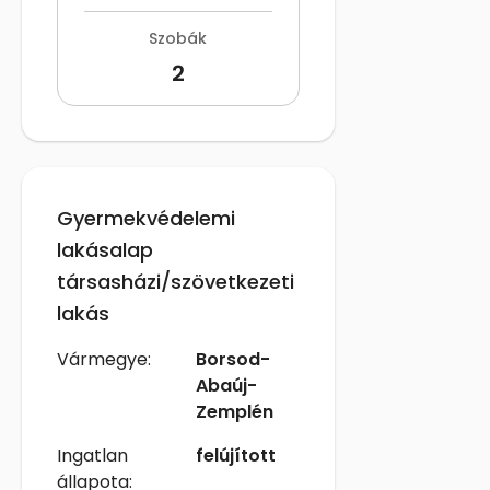
Szobák
2
Gyermekvédelemi
lakásalap
társasházi/szövetkezeti
lakás
Vármegye:
Borsod-
Abaúj-
Zemplén
Ingatlan
felújított
állapota: