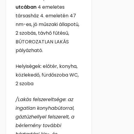
utcában
4
emeletes
társasház 4. emeletén 47
nm-es, jó műszaki állapotú,
2 szobás, távhő fűtésű,
BÚTOROZATLAN LAKÁS
pályázható.
Helyiségek: előtér, konyha,
közlekedő, fürdőszoba WC,
2 szoba
/Lakás felszereltsége: az
ingatlan konyhabútorral,
gáztűzhellyel felszerelt, a
bérlemény további