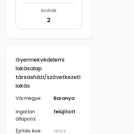
Szobák
2
Gyermekvédelemi
lakásalap
társasházi/szövetkezeti
lakás
Vármegye:
Baranya
Ingatlan
felújított
állapota:
Építés éve:
nincs