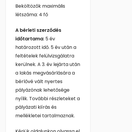
Beköltözők maximális
létszáma: 4 fő
A bérleti szerződés
időtartama
: 5 év
határozott idő. 5 év után a
feltételek felülvizsgálatra
kerülnek. A 3. év lejárta után
a lakás megvásárlására a
bérlővé vált nyertes
pályázónak lehetősége
nyílik. További részleteket a
pályázati kiírás és
mellékletei tartalmaznak.
Kérjük oldalunkon olvassa el