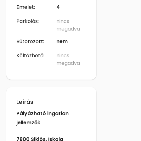
Emelet:
4
Parkolás:
nincs
megadva
Bútorozott:
nem
Költözhető:
nincs
megadva
Leírás
Pályázható ingatlan
jellemzői:
7800 Siklós, Iskola