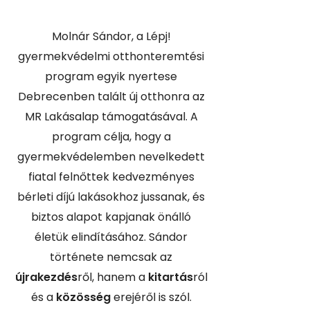
Molnár Sándor, a Lépj!
gyermekvédelmi otthonteremtési
program egyik nyertese
Debrecenben talált új otthonra az
MR Lakásalap támogatásával. A
program célja, hogy a
gyermekvédelemben nevelkedett
fiatal felnőttek kedvezményes
bérleti díjú lakásokhoz jussanak, és
biztos alapot kapjanak önálló
életük elindításához. Sándor
története nemcsak az
újrakezdés
ről, hanem a
kitartás
ról
és a
közösség
erejéről is szól.