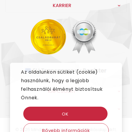
KARRIER
Az oldalunkon sütiket (cookie)
használunk, hogy a legjobb
felhasználói élményt biztosítsuk
KAPCSOLAT
Önnek.
IMPRESSZUM
OK
© 2026 Minden jog fenntartva! MR Lakásalap Nkft.
Bővebb információk