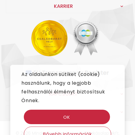
KARRIER
Az oldalunkon sütiket (cookie)
használunk, hogy a legjobb
felhasználói élményt biztosítsuk
KAPCSOLAT
Önnek.
IMPRESSZUM
OK
© 2026 Minden jog fenntartva! MR Lakásalap Nkft.
Bővebb információk