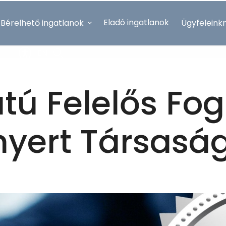
Eladó ingatlanok
Bérelhető ingatlanok
Ügyfeleink
EN
tú Felelős Fog
nyert Társasá