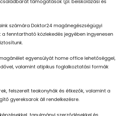
 családbarát támogatások (pl. beiskolázási és
ink számára Doktor24 magánegészségügyi
a fenntartható közlekedés jegyében ingyenesen
ztosítunk.
agánélet egyensúlyát home office lehetőséggel,
ővel, valamint atipikus foglalkoztatási formák
ek, felszerelt teakonyhák és étkezők, valamint a
tő gyereksarok áll rendelkezésre.
épzésekkel, tanulmányi szerződésekkel és