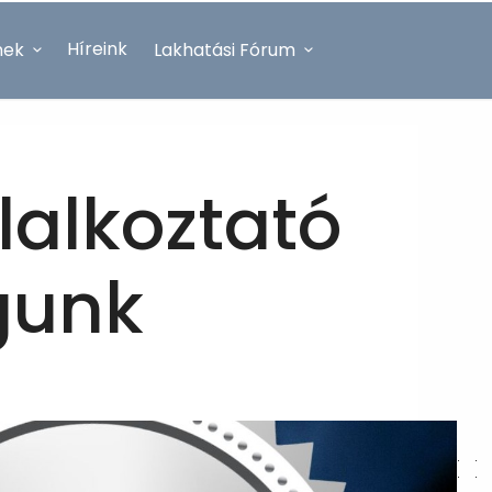
Híreink
nek
Lakhatási Fórum
lalkoztató
gunk