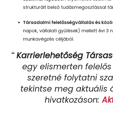
strukturált belső tudásmegosztással tá
Társadalmi felelősségvállalás és közö
napok, vállalati gyűlések) mellett évi 3 
munkavégzés céljából.
Karrierlehetőség Társa
egy elismerten felel
szeretné folytatni sz
tekintse meg aktuális 
hivatkozáson:
Ak