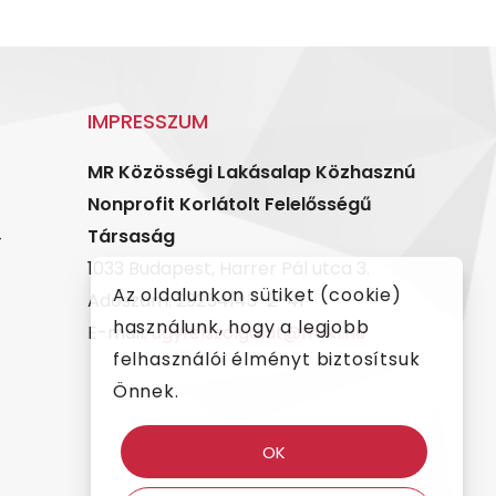
IMPRESSZUM
MR Közösségi Lakásalap Közhasznú
Nonprofit Korlátolt Felelősségű
4
Társaság
1033 Budapest, Harrer Pál utca 3.
Az oldalunkon sütiket (cookie)
Adószám: 29254143-2-41
használunk, hogy a legjobb
E-mail:
ugyfelszolgalat@mrkl.hu
felhasználói élményt biztosítsuk
Önnek.
OK