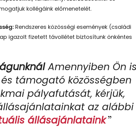
mogatjuk kollégáink előmenetelét.
sség:
Rendszeres közösségi események (családi
nap igazolt fizetett távollétet biztosítunk önkéntes
ságunknál
Amennyiben Ön i
ős és támogató közösségben
akmai pályafutását, kérjük,
állásajánlatainkat az alábbi
tuális állásajánlataink