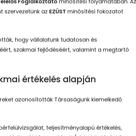
Felelős Foglalkoztató
minősítési folyamatában. A
nt szervezetünk az
EZÜST
minősítési fokozatot
ották, hogy vállalatunk tudatosan és
téért, szakmai fejlődéséért, valamint a megtartó
kmai értékelés alapján
léreket azonosították Társaságunk kiemelkedő
érfelülvizsgálat, teljesítményalapú értékelés,