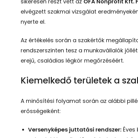
sikeresen részt vett az
OFA Nonprofit Kft. 
elvégzett szakmai vizsgálat eredményeké
nyerte el.
Az értékelés során a szakértők megállapít
rendszerszinten tesz a munkavállalók jóllé
erejű, családias légkör megőrzéséért.
Kiemelkedő területek a sza
A minősítési folyamat során az alábbi pil
erősségeiként:
Versenyképes juttatási rendszer:
Éves b