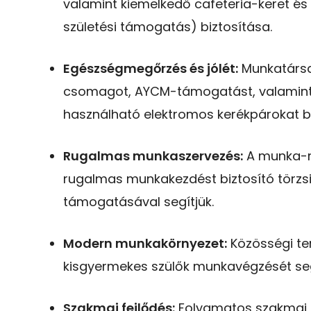
valamint kiemelkedő cafeteria-keret és
születési támogatás) biztosítása.
Egészségmegőrzés és jólét:
Munkatársa
csomagot, AYCM-támogatást, valamint 
használható elektromos kerékpárokat bi
Rugalmas munkaszervezés:
A munka-m
rugalmas munkakezdést biztosító törzsid
támogatásával segítjük.
Modern munkakörnyezet:
Közösségi ter
kisgyermekes szülők munkavégzését segí
Szakmai fejlődés:
Folyamatos szakmai k