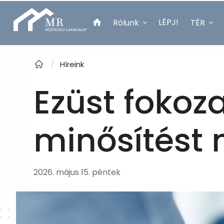
LÉPJ!
Rólunk
TÉR
Lépjen velünk kapcsolatba!
/
Híreink
Ezüst fokoza
minősítést 
2026. május 15. péntek