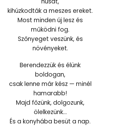
húsát,
kihúzkodták a meszes ereket.
Most minden új lesz és
működni fog.
Szőnyeget veszünk, és
növényeket.
Berendezzük és élünk
boldogan,
csak lenne már kész — minél
hamarabb!
Majd főzünk, dolgozunk,
ölelkezünk…
És a konyhába besüt a nap.