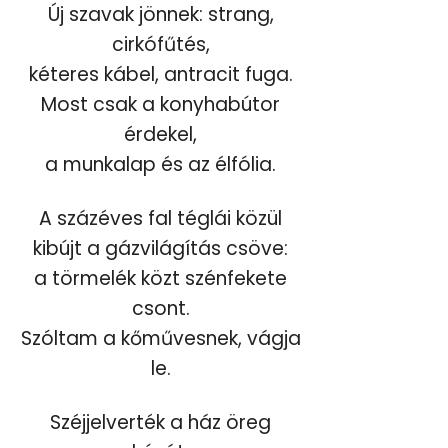
Új szavak jönnek: strang,
cirkófűtés,
kéteres kábel, antracit fuga.
Most csak a konyhabútor
érdekel,
a munkalap és az élfólia.
A százéves fal téglái közül
kibújt a gázvilágítás csöve:
a törmelék közt szénfekete
csont.
Szóltam a kőművesnek, vágja
le.
Széjjelverték a ház öreg