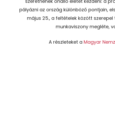
szeretnének önálló életet kezdeni: a 
pályázni az ország különböző pontjain, e
május 25., a feltételek között szerepe
munkaviszony megléte, v
A részleteket a
Magyar Nemz