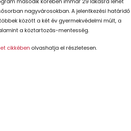
program második körében immár 29 lakásra lehet
lsősorban nagyvárosokban. A jelentkezési határidő
l többek között a két év gyermekvédelmi múlt, a
alamint a köztartozás-mentesség.
et cikkében
olvashatja el részletesen.