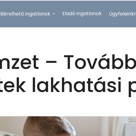
Eladó ingatlanok
Bérelhető ingatlanok
Ügyfeleink
EN
zet – Tovább
őttek lakhatási