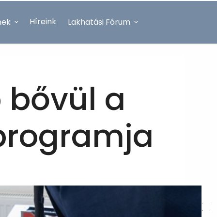
Híreink
nek
Lakhatási Fórum
 bővül a
 programja