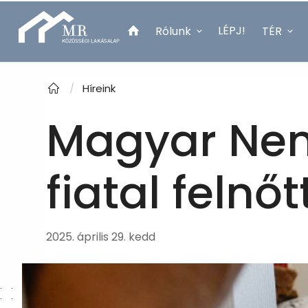
LÉPJ!
Rólunk
TÉR
Lépjen velünk kapcsolatba!
/
Híreink
Magyar Nem
fiatal feln
2025. április 29. kedd