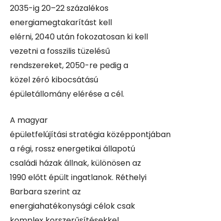
2035-ig 20–22 százalékos
energiamegtakarítást kell
elérni, 2040 után fokozatosan ki kell
vezetni a fosszilis tüzelésű
rendszereket, 2050-re pedig a
közel zéró kibocsátású
épületállomány elérése a cél.
A magyar
épületfelújítási stratégia középpontjában
a régi, rossz energetikai állapotú
családi házak állnak, különösen az
1990 előtt épült ingatlanok. Réthelyi
Barbara szerint az
energiahatékonysági célok csak
komplex korszerűsítésekkel