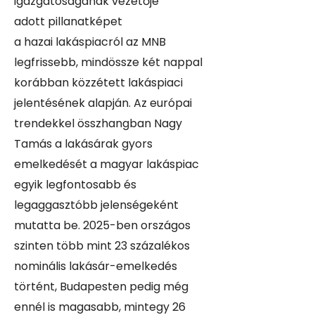
igazgatóságának vezetője
adott pillanatképet
a hazai lakáspiacról az MNB
legfrissebb, mindössze két nappal
korábban közzétett
lakáspiaci
jelentésének alapján. Az európai
trendekkel összhangban Nagy
Tamás a lakásárak gyors
emelkedését a magyar lakáspiac
egyik legfontosabb és
legaggasztóbb jelenségeként
mutatta be. 2025-ben országos
szinten több mint 23 százalékos
nominális lakásár-emelkedés
történt, Budapesten pedig még
ennél is magasabb, mintegy 26