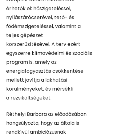
érhetők el: hőszigeteléssel,
nyílászárócserével, tető- és
födémszigeteléssel, valamint a
teljes gépészet
korszerűsítésével. A terv ezért
egyszerre klímavédelmi és szociális
program is, amely az
energiafogyasztás csökkentése
mellett javítja a lakhatási
körülményeket, és mérsékli
a rezsiköltségeket.
Réthelyi Barbara az előadásában
hangsúlyozta, hogy az általa is
rendkívül ambiciózusnak