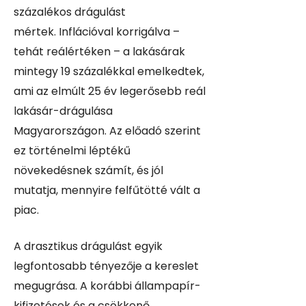
százalékos drágulást
mértek. Inflációval korrigálva –
tehát reálértéken – a lakásárak
mintegy 19 százalékkal emelkedtek,
ami az elmúlt 25 év legerősebb reál
lakásár-drágulása
Magyarországon. Az előadó szerint
ez történelmi léptékű
növekedésnek számít, és jól
mutatja, mennyire felfűtötté vált a
piac.
A drasztikus drágulást egyik
legfontosabb tényezője a kereslet
megugrása. A korábbi állampapír-
kifizetések és a csökkenő