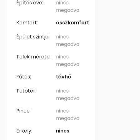
Építés éve:
nincs
megadva
Komfort:
összkomfort
Épület szintjei:
nincs
megadva
Telek mérete:
nincs
megadva
Fűtés:
távhő
Tetőtér:
nincs
megadva
Pince:
nincs
megadva
Erkély:
nincs