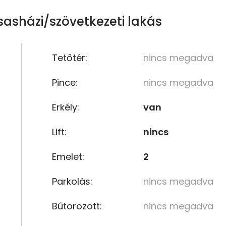
sasházi/szövetkezeti lakás
Tetőtér:
nincs megadva
Pince:
nincs megadva
Erkély:
van
Lift:
nincs
Emelet:
2
Parkolás:
nincs megadva
Bútorozott:
nincs megadva