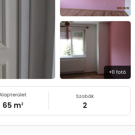
+11 fotó
Alapterület
Szobák
65 m
2
2