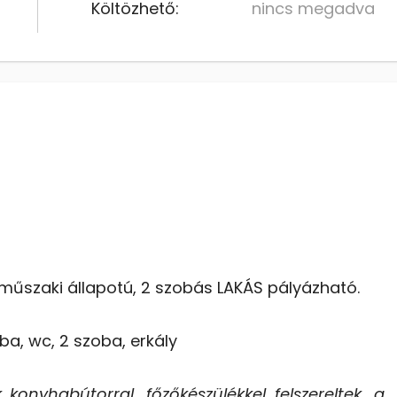
Költözhető:
nincs megadva
 műszaki állapotú, 2 szobás LAKÁS pályázható.
ba, wc, 2 szoba, erkály
 konyhabútorral, főzőkészülékkel felszereltek, a