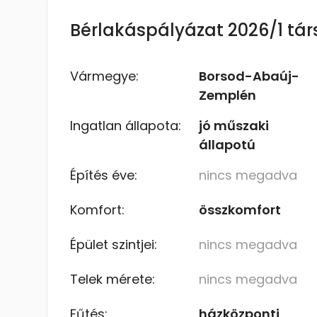
Bérlakáspályázat 2026/1 tár
Vármegye:
Borsod-Abaúj-
Zemplén
Ingatlan állapota:
jó műszaki
állapotú
Építés éve:
nincs megadva
Komfort:
összkomfort
Épület szintjei:
nincs megadva
Telek mérete:
nincs megadva
Fűtés:
házközponti