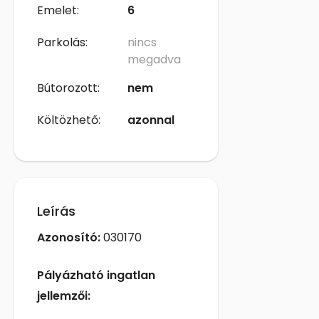
Emelet:
6
Parkolás:
nincs
megadva
Bútorozott:
nem
Költözhető:
azonnal
Leírás
Azonosító:
030170
Pályázható ingatlan
jellemzői: