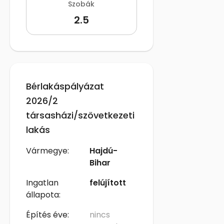
Szobák
2.5
Bérlakáspályázat
2026/2
társasházi/szövetkezeti
lakás
Vármegye:
Hajdú-
Bihar
Ingatlan
felújított
állapota:
Építés éve:
nincs