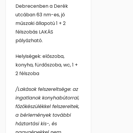
Debrecenben a Derék
utcában 63 nm-es, jó
műszaki állapotú 1 + 2
félszobás LAKÁS
pályázható.
Helyiségek: előszoba,
konyha, fürdőszoba, wc, 1 +
2 félszoba
/Lakások felszereltsége: az
ingatlanok konyhabútorral,
főzőkészülékkel felszereltek,
a bérlemények további
háztartási kis-, és
nagygépekkel nem