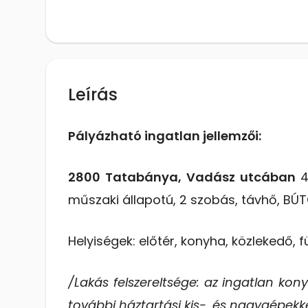
Leírás
Pályázható ingatlan jellemzői:
2800 Tatabánya, Vadász utcában
műszaki állapotú, 2 szobás, távhő, B
Helyiségek: előtér, konyha, közlekedő,
/Lakás felszereltsége: az ingatlan kony
további háztartási kis-, és nagygépekk