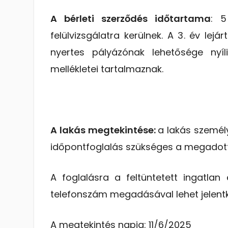
A bérleti szerződés időtartama
: 5
felülvizsgálatra kerülnek. A 3. év le
nyertes pályázónak lehetősége nyíli
mellékletei tartalmaznak.
A lakás megtekintése:
a lakás személ
időpontfoglalás szükséges a megadott
A foglalásra a feltüntetett ingatlan
telefonszám megadásával lehet jelent
A megtekintés napja: 11/6/2025