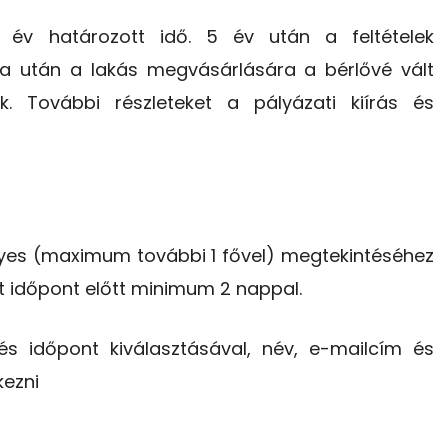
 év határozott idő. 5 év után a feltételek
járta után a lakás megvásárlására a bérlővé vált
k. További részleteket a pályázati kiírás és
yes (maximum további 1 fővel) megtekintéséhez
 időpont előtt minimum 2 nappal.
 és időpont kiválasztásával, név, e-mailcím és
kezni