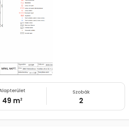
Alapterület
Szobák
49 m
2
2