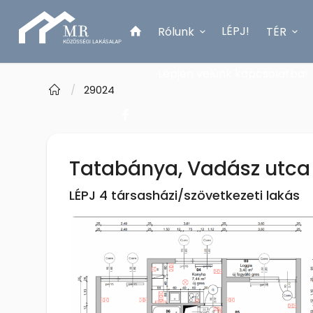
LÉPJ!
Rólunk
TÉR
Lépjen velünk kapcsolatba!
/
29024
Tatabánya, Vadász utca 
LÉPJ 4 társasházi/szövetkezeti lakás