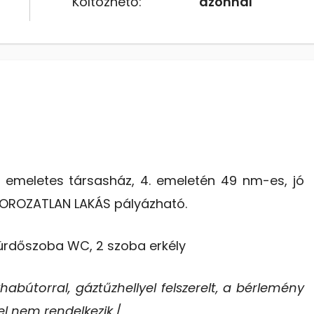
Költözhető:
azonnal
4
emeletes társasház, 4. emeletén 49 nm-es, jó
ÚTOROZATLAN LAKÁS pályázható.
 fürdőszoba WC, 2 szoba erkély
habútorral, gáztűzhellyel felszerelt, a bérlemény
el nem rendelkezik.
/