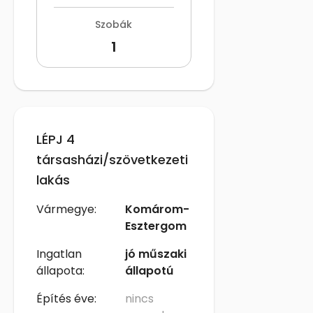
Szobák
1
LÉPJ 4
társasházi/szövetkezeti
lakás
Vármegye:
Komárom-
Esztergom
Ingatlan
jó műszaki
állapota:
állapotú
Építés éve:
nincs