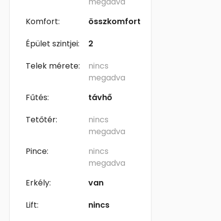
megadva
Komfort:
összkomfort
Épület szintjei:
2
Telek mérete:
nincs
megadva
Fűtés:
távhő
Tetőtér:
nincs
megadva
Pince:
nincs
megadva
Erkély:
van
Lift:
nincs