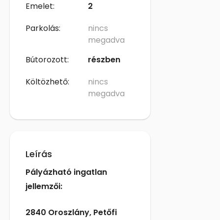
Emelet:
2
Parkolás:
nincs
megadva
Bútorozott:
részben
Költözhető:
nincs
megadva
Leírás
Pályázható ingatlan
jellemzői:
2840 Oroszlány, Petőfi