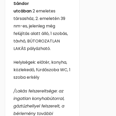
Sándor
utcában
2
emeletes
társasház, 2. emeletén 39
nm-es, jelenleg még
felújítás alatt álló, 1 szobás,
távhő, BÚTOROZATLAN
LAKÁS pályázható.
Helyiségek: előtér, konyha,
közlekedő, fürdőszoba WC, 1
szoba erkély
/Lakás felszereltsége: az
ingatlan konyhabútorral,
gáztűzhellyel felszerelt, a
bérlemény további