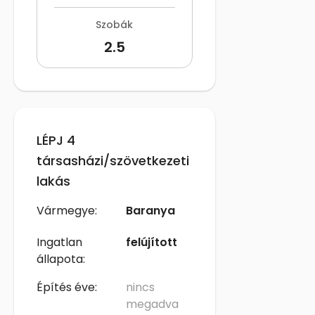
Szobák
2.5
LÉPJ 4
társasházi/szövetkezeti
lakás
Vármegye:
Baranya
Ingatlan
felújított
állapota:
Építés éve:
nincs
megadva