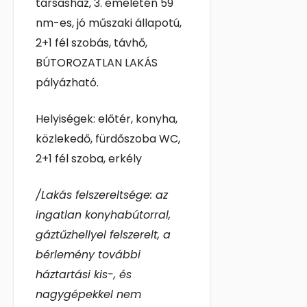
társasház, 3. emeletén 59
nm-es, jó műszaki állapotú,
2+1 fél szobás, távhő,
BÚTOROZATLAN LAKÁS
pályázható.
Helyiségek: előtér, konyha,
közlekedő, fürdőszoba WC,
2+1 fél szoba, erkély
/Lakás felszereltsége: az
ingatlan konyhabútorral,
gáztűzhellyel felszerelt, a
bérlemény további
háztartási kis-, és
nagygépekkel nem