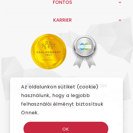
FONTOS
KARRIER
Az oldalunkon sütiket (cookie)
használunk, hogy a legjobb
felhasználói élményt biztosítsuk
KAPCSOLAT
Önnek.
IMPRESSZUM
OK