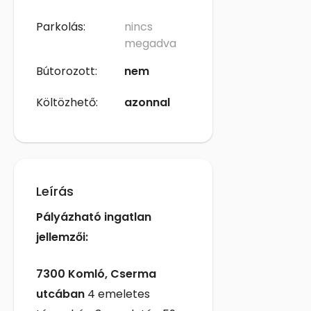
Parkolás:
nincs
megadva
Bútorozott:
nem
Költözhető:
azonnal
Leírás
Pályázható ingatlan
jellemzői:
7300 Komló, Cserma
utcában
4
emeletes