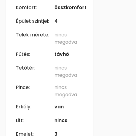
Komfort:
összkomfort
Épület szintjei:
4
Telek mérete:
nincs
megadva
Fűtés:
távhő
Tetőtér:
nincs
megadva
Pince:
nincs
megadva
Erkély:
van
Lift:
nincs
Emelet:
3