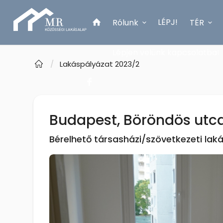
LÉPJ!
Rólunk
TÉR
Lépjen velünk kapcsolatba!
/
Lakáspályázat 2023/2
Budapest, Böröndös utca 
Bérelhető társasházi/szövetkezeti lak