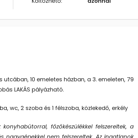
Költözhető:
azonnal
s utcában, 10 emeletes házban, a 3. emeleten, 79
szobás LAKÁS pályázható.
a, wc, 2 szoba és 1 félszoba, közlekedő, erkély
 konyhabútorral, főzőkészülékkel felszereltek, a
és nagygépekkel nem felszereltek. Az ingatlanok