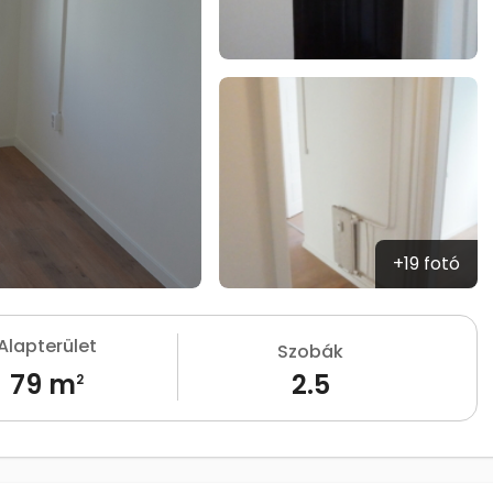
+19 fotó
Alapterület
Szobák
79 m
2.5
2