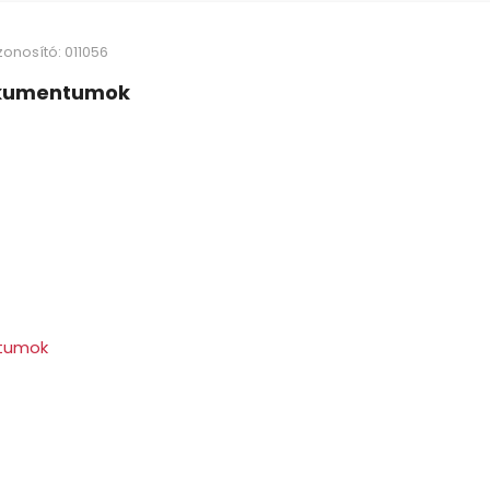
onosító: 011056
kumentumok
ntumok