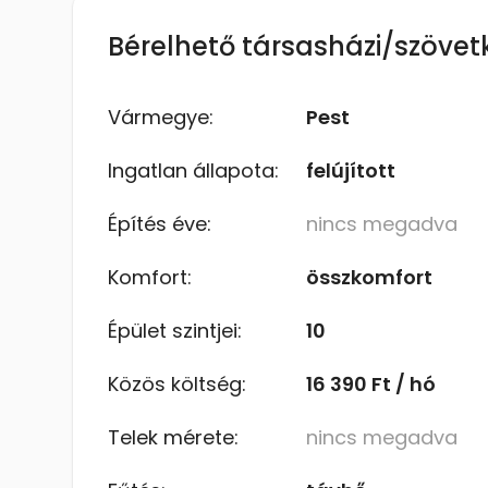
Bérelhető társasházi/szövetk
Vármegye:
Pest
Ingatlan állapota:
felújított
Építés éve:
nincs megadva
Komfort:
összkomfort
Épület szintjei:
10
Közös költség:
16 390 Ft / hó
Telek mérete:
nincs megadva