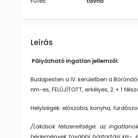
Fűtés:
távhő
Leírás
Pályázható ingatlan jellemzői:
Budapesten a IV. kerületben a Böröndö
nm-es, FELÚJÍTOTT, erkélyes, 2 + 1 fél
Helyiségek: előszoba, konyha, fürdőszob
/Lakások felszereltsége: az ingatlanok
bérlemények további háztartási kis-, 